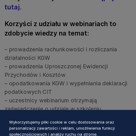
tutaj.
Korzyści z udziału w w
ebinariach to
zdobycie wiedzy na temat:
– prowadzenia rachunkowości i rozliczania
działalności KGW
– prowadzenia Uproszczonej Ewidencji
Przychodów i Kosztów
– opodatkowania KGW i wypełniania deklaracji
podatkowych CIT
– uczestnicy webinarium otrzymają
zaświadczenie o udziale w szkoleniu
Wykorzystujemy pliki cookie w celu dostosowania oraz
Więcej informacji dostępnych na stronie:
personalizacji zawartości i reklam, umożliwienia funkcji
https://nikidw.edu.pl/2022/02/15/kgw-na-cito-
społecznościowych i analizy ruchu na stronie.