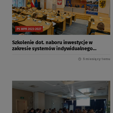
PS WPR 2023-2027
Szkolenie dot. naboru inwestycje w
zakresie systemów indywidualnego
oczyszczania ścieków (I.10.10 Obszar A)
5 miesięcy temu