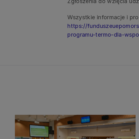
Zgłoszenia do wzięcia udzi
Wszystkie informacje i pr
https://funduszeuepomors
programu-termo-dla-wspol