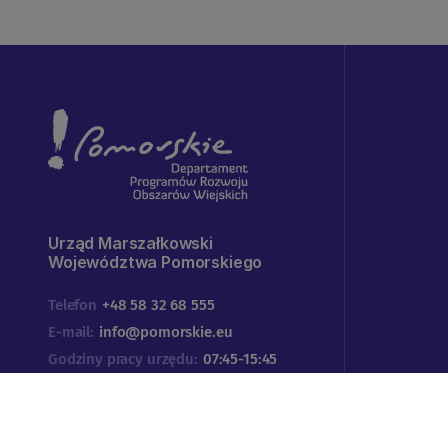
Urząd Marszałkowski
Województwa Pomorskiego
Telefon
+48 58 32 68 555
E-mail:
info@pomorskie.eu
Godziny pracy urzędu:
07:45-15:45
Adres:
ul. Okopowa 21/27
80-810 Gdańsk