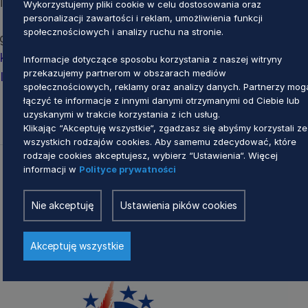
ału należy przesyłać do 23 lipca 2024 r.
Wykorzystujemy pliki cookie w celu dostosowania oraz
personalizacji zawartości i reklam, umożliwienia funkcji
społecznościowych i analizy ruchu na stronie.
ogram szkolenia dostępne są na stronie:
kie.pl/wydarzenia/5576-webinarium-wsparcie-z-
Informacje dotyczące sposobu korzystania z naszej witryny
przekazujemy partnerom w obszarach mediów
not-i-spoldzielni-mieszkaniowych
społecznościowych, reklamy oraz analizy danych. Partnerzy mog
łączyć te informacje z innymi danymi otrzymanymi od Ciebie lub
uzyskanymi w trakcie korzystania z ich usług.
Klikając “Akceptuję wszystkie“, zgadzasz się abyśmy korzystali ze
wszystkich rodzajów cookies. Aby samemu zdecydować, które
rodzaje cookies akceptujesz, wybierz “Ustawienia“. Więcej
informacji w
Polityce prywatności
Zobacz również
Nie akceptuję
Ustawienia pików cookies
Akceptuję wszystkie