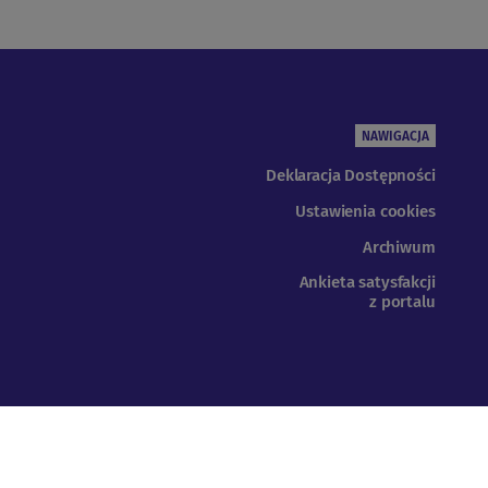
NAWIGACJA
Deklaracja Dostępności
Ustawienia cookies
Archiwum
Ankieta satysfakcji
z portalu