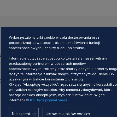
Wykorzystujemy pliki cookie w celu dostosowania oraz
personalizacji zawartości i reklam, umożliwienia funkcji
społecznościowych i analizy ruchu na stronie.
/26 zmieniająca Uchwałę w sprawie ogłoszenia nab
Informacje dotyczące sposobu korzystania z naszej witryny
iem w ramach inwestycji B3.1.1
przekazujemy partnerom w obszarach mediów
społecznościowych, reklamy oraz analizy danych. Partnerzy mog
łączyć te informacje z innymi danymi otrzymanymi od Ciebie lub
uzyskanymi w trakcie korzystania z ich usług.
y ZWP nr 552/184/26 - Zmieniony regulamin wyboru p
Klikając “Akceptuję wszystkie“, zgadzasz się abyśmy korzystali ze
wszystkich rodzajów cookies. Aby samemu zdecydować, które
rodzaje cookies akceptujesz, wybierz “Ustawienia“. Więcej
informacji w
Polityce prywatności
Nie akceptuję
Ustawienia pików cookies