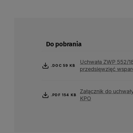
Do pobrania
Uchwała ZWP 552/184
.DOC 59 KB
przedsięwzięć wsparc
Załącznik do uchwał
.PDF 154 KB
KPO