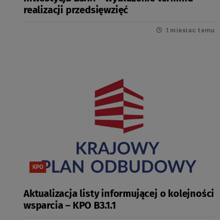
realizacji przedsięwzięć
1 miesiac temu
KPO
Aktualizacja listy informującej o kolejności
wsparcia – KPO B3.1.1