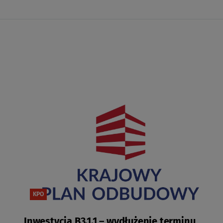
KPO
Inwestycja B3.1.1 – wydłużenie terminu