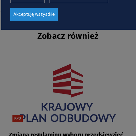
Akceptuję wszystkie
Zobacz również
KPO
Zmiana regulaminu wyboru przedsięwzięć