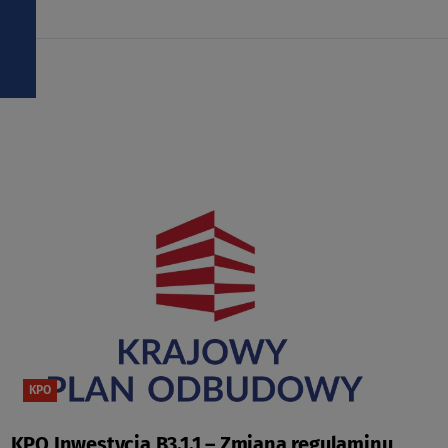
KPO
KPO Inwestycja B3.1.1 – Zmiana regulaminu