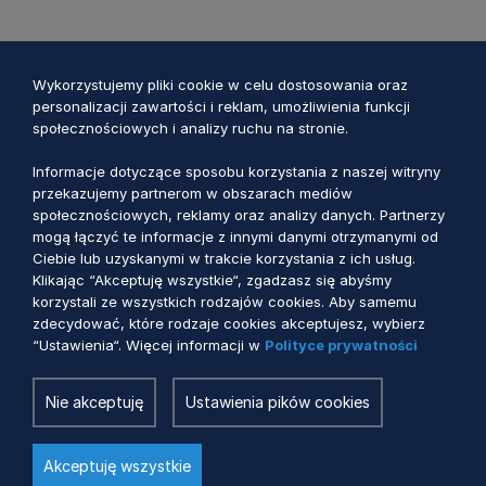
Wykorzystujemy pliki cookie w celu dostosowania oraz
personalizacji zawartości i reklam, umożliwienia funkcji
społecznościowych i analizy ruchu na stronie.
Informacje dotyczące sposobu korzystania z naszej witryny
przekazujemy partnerom w obszarach mediów
społecznościowych, reklamy oraz analizy danych. Partnerzy
mogą łączyć te informacje z innymi danymi otrzymanymi od
Ciebie lub uzyskanymi w trakcie korzystania z ich usług.
Klikając “Akceptuję wszystkie“, zgadzasz się abyśmy
PS WPR 2023-2027
korzystali ze wszystkich rodzajów cookies. Aby samemu
zdecydować, które rodzaje cookies akceptujesz, wybierz
Nowa instrukcja wypełniania WOP dla
“Ustawienia“. Więcej informacji w
Polityce prywatności
I.13.1 Leader – projekty GRANTOWE
Nie akceptuję
Ustawienia pików cookies
6 dni temu
Akceptuję wszystkie