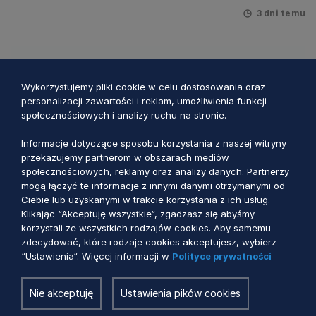
3 dni temu
Wykorzystujemy pliki cookie w celu dostosowania oraz
personalizacji zawartości i reklam, umożliwienia funkcji
społecznościowych i analizy ruchu na stronie.
Informacje dotyczące sposobu korzystania z naszej witryny
przekazujemy partnerom w obszarach mediów
społecznościowych, reklamy oraz analizy danych. Partnerzy
mogą łączyć te informacje z innymi danymi otrzymanymi od
Ciebie lub uzyskanymi w trakcie korzystania z ich usług.
Klikając “Akceptuję wszystkie“, zgadzasz się abyśmy
PS WPR 2023-2027
korzystali ze wszystkich rodzajów cookies. Aby samemu
zdecydować, które rodzaje cookies akceptujesz, wybierz
Aktualizacja harmonogramu naborów
“Ustawienia“. Więcej informacji w
Polityce prywatności
wniosków w ramach PS WPR 2023-2027
Nie akceptuję
Ustawienia pików cookies
13 dni temu