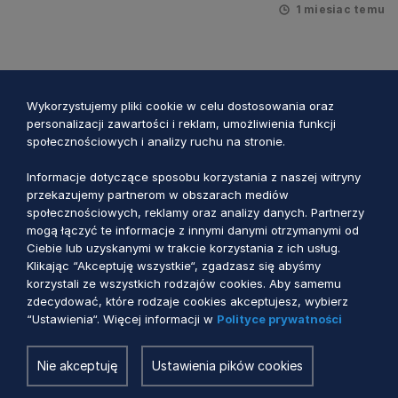
1 miesiac temu
Wykorzystujemy pliki cookie w celu dostosowania oraz
personalizacji zawartości i reklam, umożliwienia funkcji
społecznościowych i analizy ruchu na stronie.
Informacje dotyczące sposobu korzystania z naszej witryny
przekazujemy partnerom w obszarach mediów
społecznościowych, reklamy oraz analizy danych. Partnerzy
mogą łączyć te informacje z innymi danymi otrzymanymi od
Ciebie lub uzyskanymi w trakcie korzystania z ich usług.
Klikając “Akceptuję wszystkie“, zgadzasz się abyśmy
KPO
korzystali ze wszystkich rodzajów cookies. Aby samemu
zdecydować, które rodzaje cookies akceptujesz, wybierz
Zmiana regulaminu wyboru
“Ustawienia“. Więcej informacji w
Polityce prywatności
przedsięwzięć dla inwestycji B3.1.1 KPO
Nie akceptuję
Ustawienia pików cookies
2 miesiące temu