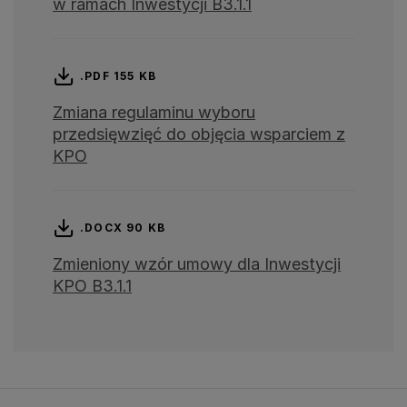
w ramach Inwestycji B3.1.1
.PDF 155 KB
Zmiana regulaminu wyboru
przedsięwzięć do objęcia wsparciem z
KPO
.DOCX 90 KB
Zmieniony wzór umowy dla Inwestycji
KPO B3.1.1