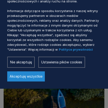
społecznościowych i analizy ruchu na stronie.
Informacje dotyczące sposobu korzystania z naszej witryny
FUNDUSZE EUROPEJSKIE DLA POMORZA 2021-2027
przekazujemy partnerom w obszarach mediów
społecznościowych, reklamy oraz analizy danych. Partnerzy
LGD Trzy Krajobrazy – nowe nabory
mogą łączyć te informacje z innymi danymi otrzymanymi od
Ciebie lub uzyskanymi w trakcie korzystania z ich usług.
wniosków
Klikając “Akceptuję wszystkie“, zgadzasz się abyśmy
korzystali ze wszystkich rodzajów cookies. Aby samemu
6 minut temu
zdecydować, które rodzaje cookies akceptujesz, wybierz
“Ustawienia“. Więcej informacji w
Polityce prywatności
Nie akceptuję
Ustawienia pików cookies
Akceptuję wszystkie