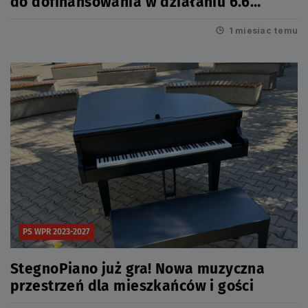
do dofinansowania w działaniu 6.6
Infrastruktura społeczna
1 miesiac temu
PS WPR 2023-2027
StegnoPiano już gra! Nowa muzyczna
przestrzeń dla mieszkańców i gości