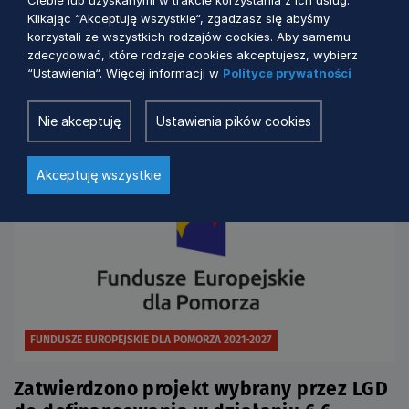
I.10.8 Scalanie gruntów – Lista operacji
Klikając “Akceptuję wszystkie“, zgadzasz się abyśmy
wybranych do przyznania pomocy
korzystali ze wszystkich rodzajów cookies. Aby samemu
zdecydować, które rodzaje cookies akceptujesz, wybierz
“Ustawienia“. Więcej informacji w
Polityce prywatności
1 miesiac temu
Nie akceptuję
Ustawienia pików cookies
Akceptuję wszystkie
FUNDUSZE EUROPEJSKIE DLA POMORZA 2021-2027
Zatwierdzono projekt wybrany przez LGD