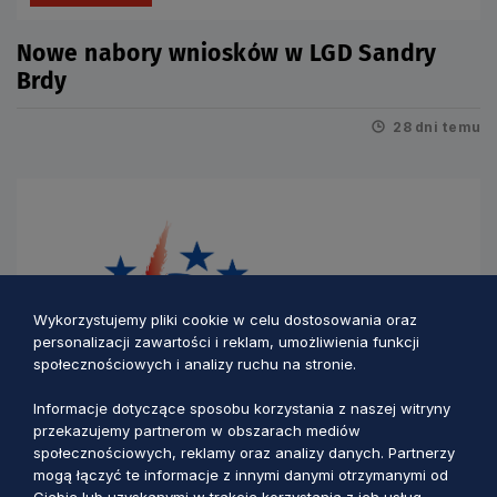
Nowe nabory wniosków w LGD Sandry
Brdy
28 dni temu
Wykorzystujemy pliki cookie w celu dostosowania oraz
personalizacji zawartości i reklam, umożliwienia funkcji
społecznościowych i analizy ruchu na stronie.
Informacje dotyczące sposobu korzystania z naszej witryny
przekazujemy partnerom w obszarach mediów
społecznościowych, reklamy oraz analizy danych. Partnerzy
PS WPR 2023-2027
mogą łączyć te informacje z innymi danymi otrzymanymi od
Ciebie lub uzyskanymi w trakcie korzystania z ich usług.