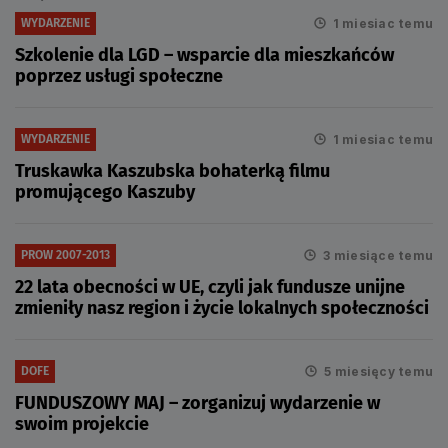
1 miesiac temu
WYDARZENIE
Szkolenie dla LGD – wsparcie dla mieszkańców
poprzez usługi społeczne
1 miesiac temu
WYDARZENIE
Truskawka Kaszubska bohaterką filmu
promującego Kaszuby
3 miesiące temu
PROW 2007-2013
22 lata obecności w UE, czyli jak fundusze unijne
zmieniły nasz region i życie lokalnych społeczności
5 miesięcy temu
DOFE
FUNDUSZOWY MAJ – zorganizuj wydarzenie w
swoim projekcie