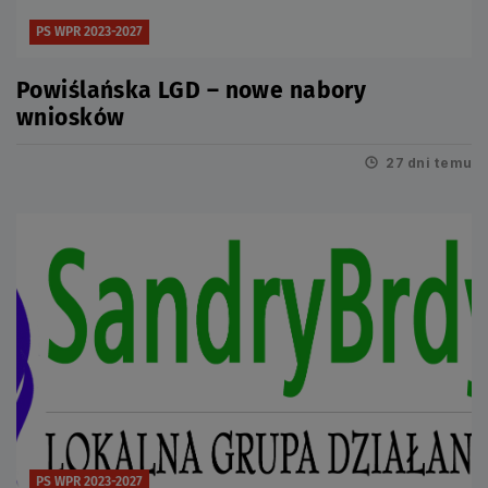
PS WPR 2023-2027
Powiślańska LGD – nowe nabory
wniosków
27 dni temu
PS WPR 2023-2027