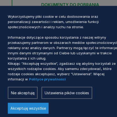
DOKUMENTY DO POBRANIA
PO RYBY 2014-2020 – ARCHIWUM
Wykorzystujemy pliki cookie w celu dostosowania oraz
personalizacji zawartości i reklam, umożliwienia funkcji
społecznościowych i analizy ruchu na stronie.
Informacje dotyczące sposobu korzystania z naszej witryny
przekazujemy partnerom w obszarach mediów społecznościowyc
reklamy oraz analizy danych. Partnerzy mogą łączyć te informacje
innymi danymi otrzymanymi od Ciebie lub uzyskanymi w trakcie
korzystania z ich usług.
Klikając “Akceptuję wszystkie“, zgadzasz się abyśmy korzystali ze
wszystkich rodzajów cookies. Aby samemu zdecydować, które
rodzaje cookies akceptujesz, wybierz “Ustawienia“. Więcej
informacji w
Polityce prywatności
Nie akceptuję
Ustawienia pików cookies
Urząd Marszałkowski
Akceptuję wszystkie
Województwa Pomorskiego