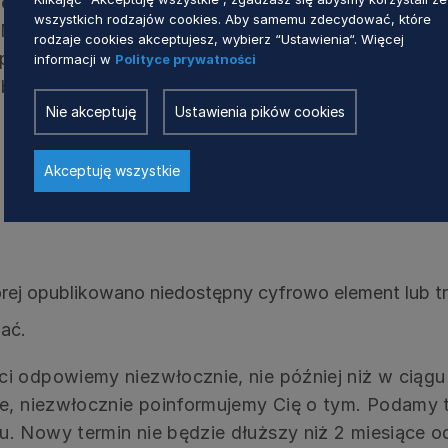
ej
wszystkich rodzajów cookies. Aby samemu zdecydować, które
 Marszałkowskiego Województwa Pomorskiego (dal
rodzaje cookies akceptujesz, wybierz “Ustawienia“. Więcej
aplikacji mobilnej lub jakiegoś ich elementu. Każd
informacji w
Polityce prywatności
bu dostępu, na przykład przez odczytanie niedos
Nie akceptuję
Ustawienia pików cookies
Akceptuję wszystkie
órej opublikowano niedostępny cyfrowo element lub tr
zać.
 odpowiemy niezwłocznie, nie później niż w ciągu 
e, niezwłocznie poinformujemy Cię o tym. Podamy 
 Nowy termin nie będzie dłuższy niż 2 miesiące od