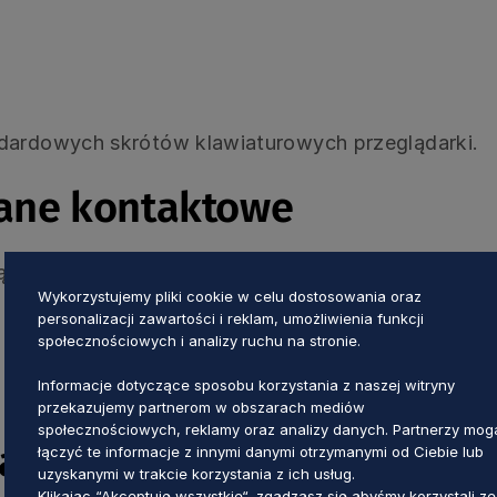
dardowych skrótów klawiaturowych przeglądarki.
dane kontaktowe
 tej strony internetowej możesz zgłosić do Koordy
Wykorzystujemy pliki cookie w celu dostosowania oraz
personalizacji zawartości i reklam, umożliwienia funkcji
społecznościowych i analizy ruchu na stronie.
Informacje dotyczące sposobu korzystania z naszej witryny
przekazujemy partnerom w obszarach mediów
społecznościowych, reklamy oraz analizy danych. Partnerzy mog
arg związanych z dostępno
łączyć te informacje z innymi danymi otrzymanymi od Ciebie lub
uzyskanymi w trakcie korzystania z ich usług.
Klikając “Akceptuję wszystkie“, zgadzasz się abyśmy korzystali ze