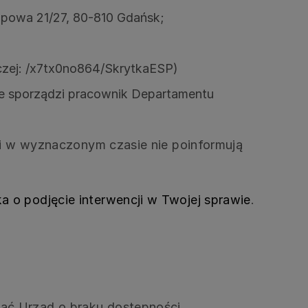
opowa 21/27, 80-810 Gdańsk;
czej: /x7tx0no864/SkrytkaESP)
zie sporządzi pracownik Departamentu
i i w wyznaczonym czasie nie poinformują
a o podjęcie interwencji w Twojej sprawie
.
ać Urząd o braku dostępności