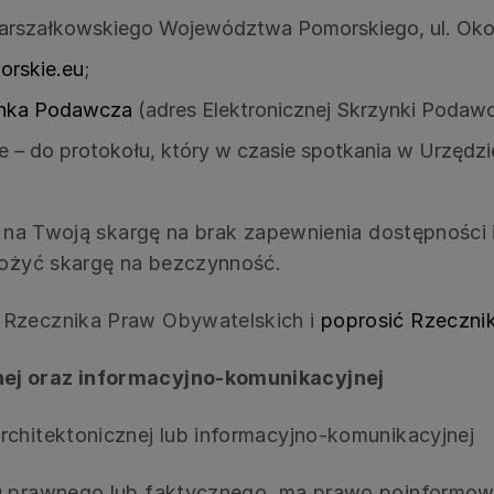
 Marszałkowskiego Województwa Pomorskiego, ul. Ok
rskie.eu
;
ynka Podawcza
(adres Elektronicznej Skrzynki Podaw
nie – do protokołu, który w czasie spotkania w Urzęd
je na Twoją skargę na brak zapewnienia dostępnośc
łożyć skargę na bezczynność.
 Rzecznika Praw Obywatelskich i
poprosić Rzecznik
nej oraz informacyjno-komunikacyjnej
chitektonicznej lub informacyjno-komunikacyjnej
su prawnego lub faktycznego, ma prawo poinformow