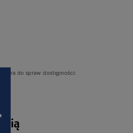
natora do spraw dostępności:
ą
ścią