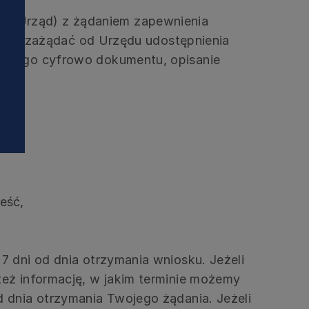
ej Urząd) z żądaniem zapewnienia
y może zażądać od Urzędu udostępnienia
tępnego cyfrowo dokumentu, opisanie
eść,
7 dni od dnia otrzymania wniosku. Jeżeli
też informację, w jakim terminie możemy
 dnia otrzymania Twojego żądania. Jeżeli