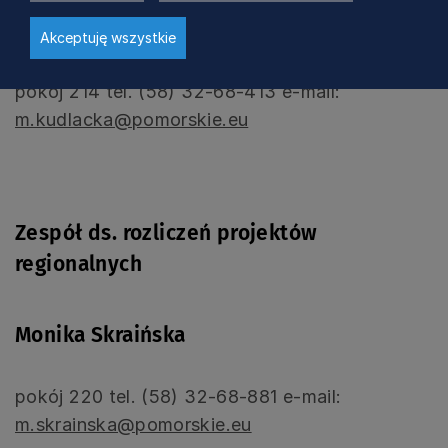
Marta Kudłacka
Akceptuję wszystkie
pokój 214 tel. (58) 32-68-413 e-mail:
m.kudlacka@pomorskie.eu
Zespół ds. rozliczeń projektów
regionalnych
Monika Skraińska
pokój 220 tel. (58) 32-68-881 e-mail:
m.skrainska@pomorskie.eu