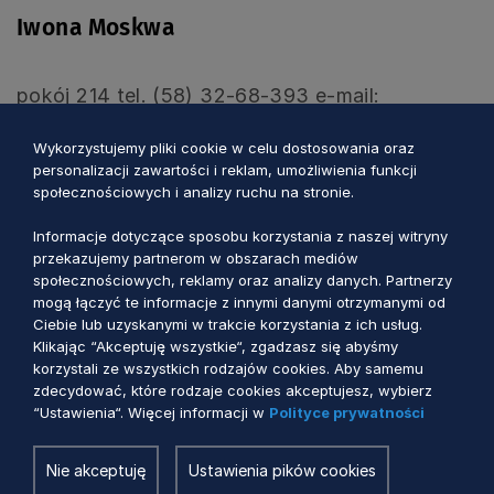
Iwona Moskwa
pokój 214 tel. (58) 32-68-393 e-mail:
i.moskwa@pomorskie.eu
Wykorzystujemy pliki cookie w celu dostosowania oraz
personalizacji zawartości i reklam, umożliwienia funkcji
Natalia Wrzała
społecznościowych i analizy ruchu na stronie.
Informacje dotyczące sposobu korzystania z naszej witryny
przekazujemy partnerom w obszarach mediów
pokój 210 tel. (58) 32-68-484 e-mail:
społecznościowych, reklamy oraz analizy danych. Partnerzy
n.wrzala@pomorskie.eu
mogą łączyć te informacje z innymi danymi otrzymanymi od
Ciebie lub uzyskanymi w trakcie korzystania z ich usług.
Klikając “Akceptuję wszystkie“, zgadzasz się abyśmy
Joanna Nowakowska
korzystali ze wszystkich rodzajów cookies. Aby samemu
zdecydować, które rodzaje cookies akceptujesz, wybierz
“Ustawienia“. Więcej informacji w
Polityce prywatności
pokój 216 tel. (58) 32-68-325 e-mail:
j.nowakowska@pomorskie.eu
Nie akceptuję
Ustawienia pików cookies