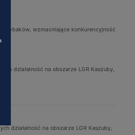
ości rybaków, wzmacniające konkurencyjność
ą
cych działalność na obszarze LGR Kaszuby,
twa
ych działalność na obszarze LGR Kaszuby,