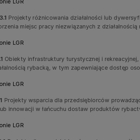
ronie LGR
3.1
Projekty różnicowania działalności lub dywersyf
orzenia miejsc pracy niezwiązanych z działalnością
ronie LGR
.1
Obiekty infrastruktury turystycznej i rekreacyjne
działalnością rybacką, w tym zapewniające dostęp o
ronie LGR
1
Projekty wsparcia dla przedsiębiorców prowadzą
i/lub innowacji w łańcuchu dostaw produktów rybac
ronie LGR