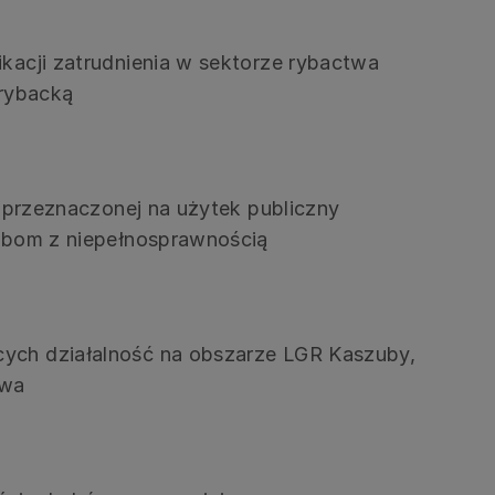
ikacji zatrudnienia w sektorze rybactwa
 rybacką
j, przeznaczonej na użytek publiczny
sobom z niepełnosprawnością
cych działalność na obszarze LGR Kaszuby,
twa