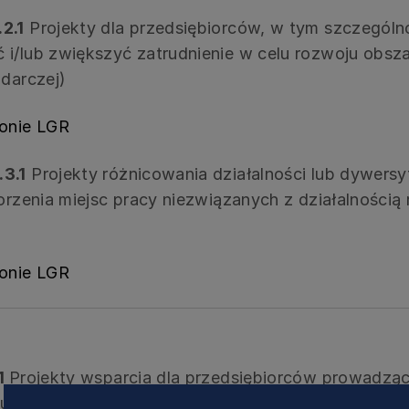
2.1
Projekty dla przedsiębiorców, w tym szczegól
 i/lub zwiększyć zatrudnienie w celu rozwoju obs
odarczej)
ronie LGR
.3.1
Projekty różnicowania działalności lub dywersy
orzenia miejsc pracy niezwiązanych z działalnością
ronie LGR
.1
Projekty wsparcia dla przedsiębiorców prowadzą
i/lub innowacji w łańcuchu dostaw produktów rybac