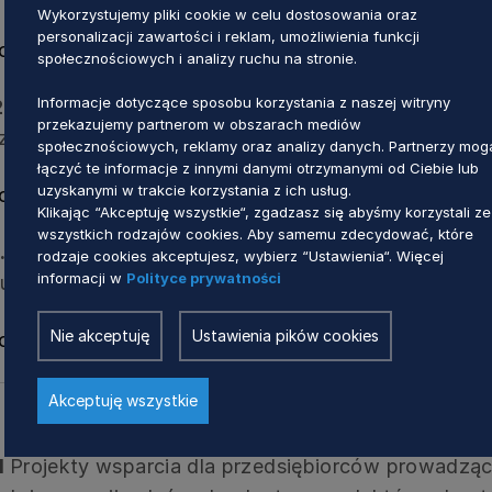
Wykorzystujemy pliki cookie w celu dostosowania oraz
personalizacji zawartości i reklam, umożliwienia funkcji
ronie LGR
społecznościowych i analizy ruchu na stronie.
Informacje dotyczące sposobu korzystania z naszej witryny
2.1
Projekty dla przedsiębiorców, w tym szczególn
przekazujemy partnerom w obszarach mediów
 zatrudnienie w celu rozwoju obszaru LGR Kaszuby
społecznościowych, reklamy oraz analizy danych. Partnerzy mog
łączyć te informacje z innymi danymi otrzymanymi od Ciebie lub
uzyskanymi w trakcie korzystania z ich usług.
ronie LGR
Klikając “Akceptuję wszystkie“, zgadzasz się abyśmy korzystali ze
wszystkich rodzajów cookies. Aby samemu zdecydować, które
.1
Projekty wsparcia dla przedsiębiorców prowadzą
rodzaje cookies akceptujesz, wybierz “Ustawienia“. Więcej
informacji w
Polityce prywatności
i/lub innowacji w łańcuchu dostaw produktów rybac
Nie akceptuję
Ustawienia pików cookies
ronie LGR
Akceptuję wszystkie
1
Projekty wsparcia dla przedsiębiorców prowadząc