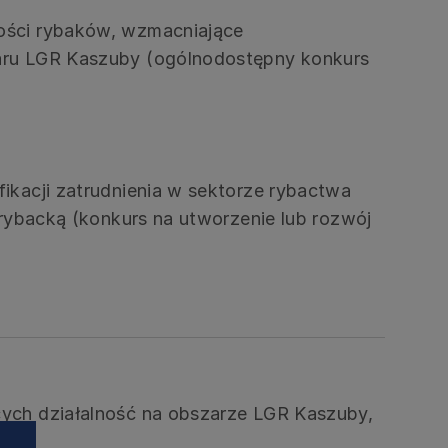
ności rybaków, wzmacniające
zaru LGR Kaszuby (ogólnodostępny konkurs
fikacji zatrudnienia w sektorze rybactwa
 rybacką (konkurs na utworzenie lub rozwój
cych działalność na obszarze LGR Kaszuby,
twa