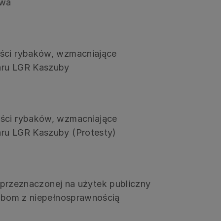
twa
ości rybaków, wzmacniające
zaru LGR Kaszuby
ości rybaków, wzmacniające
aru LGR Kaszuby (Protesty)
, przeznaczonej na użytek publiczny
sobom z niepełnosprawnością