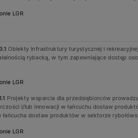
ronie LGR
3.1
Obiekty infrastruktury turystycznej i rekreacyjn
działalnością rybacką, w tym zapewniające dostęp o
ronie LGR
.1
Projekty wsparcia dla przedsiębiorców prowadz
rczości i/lub innowacji w łańcuchu dostaw produkt
ie łańcucha dostaw produktów w sektorze rybołóws
ronie LGR