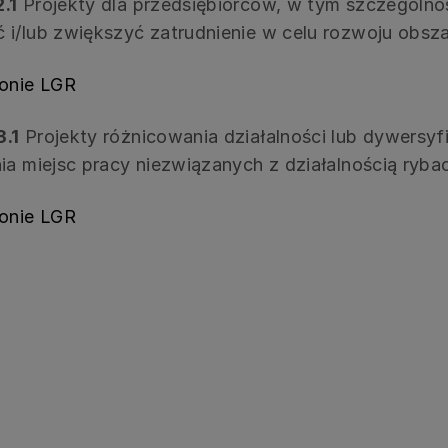
.1
Projekty dla przedsiębiorców, w tym szczególn
 i/lub zwiększyć zatrudnienie w celu rozwoju obs
ronie LGR
3.1
Projekty różnicowania działalności lub dywersyfi
ia miejsc pracy niezwiązanych z działalnością ryba
ronie LGR