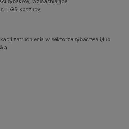
ości rybaków, wzmacniające
zaru LGR Kaszuby
kacji zatrudnienia w sektorze rybactwa i/lub
cką