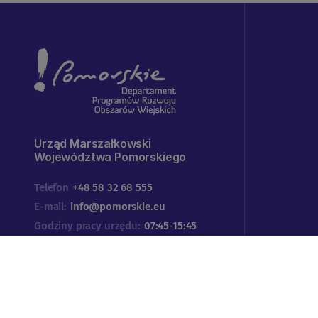
Urząd Marszałkowski
Województwa Pomorskiego
Telefon
+48 58 32 68 555
E-mail:
info@pomorskie.eu
Godziny pracy urzędu:
07:45-15:45
Adres:
ul. Okopowa 21/27
80-810 Gdańsk