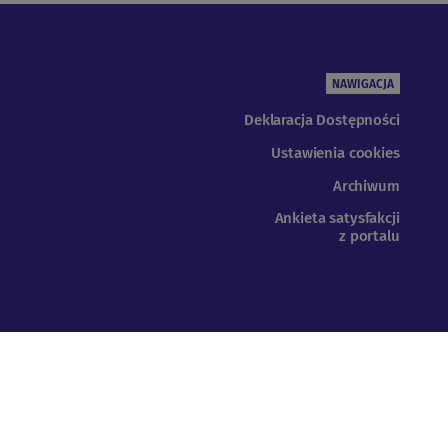
NAWIGACJA
Deklaracja Dostępności
Ustawienia cookies
Archiwum
Ankieta satysfakcji
z portalu