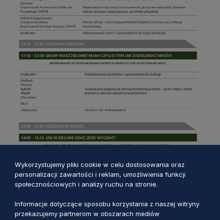
Wykorzystujemy pliki cookie w celu dostosowania oraz
personalizacji zawartości i reklam, umożliwienia funkcji
społecznościowych i analizy ruchu na stronie.
Informacje dotyczące sposobu korzystania z naszej witryny
przekazujemy partnerom w obszarach mediów
społecznościowych, reklamy oraz analizy danych. Partnerzy
mogą łączyć te informacje z innymi danymi otrzymanymi od
Ciebie lub uzyskanymi w trakcie korzystania z ich usług.
Klikając “Akceptuję wszystkie“, zgadzasz się abyśmy
korzystali ze wszystkich rodzajów cookies. Aby samemu
zdecydować, które rodzaje cookies akceptujesz, wybierz