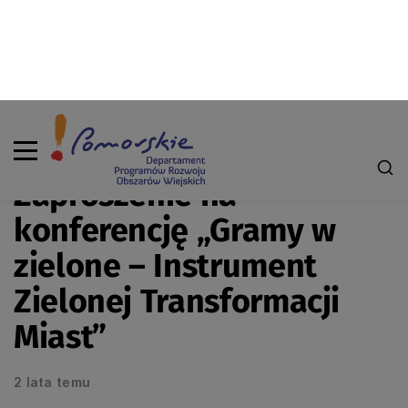
WYDARZENIE
Zaproszenie na
konferencję „Gramy w
zielone – Instrument
Zielonej Transformacji
Miast”
2 lata temu