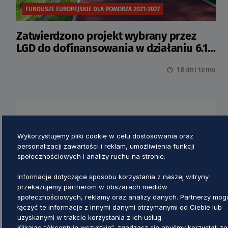
FUNDUSZE EUROPEJSKIE DLA POMORZA 2021-2027
Zatwierdzono projekt wybrany przez
LGD do dofinansowania w działaniu 6.12
Infrastruktura turystyczna
18 dni temu
Wykorzystujemy pliki cookie w celu dostosowania oraz
personalizacji zawartości i reklam, umożliwienia funkcji
społecznościowych i analizy ruchu na stronie.
Informacje dotyczące sposobu korzystania z naszej witryny
przekazujemy partnerom w obszarach mediów
społecznościowych, reklamy oraz analizy danych. Partnerzy mog
łączyć te informacje z innymi danymi otrzymanymi od Ciebie lub
uzyskanymi w trakcie korzystania z ich usług.
PS WPR 2023-2027
Klikając “Akceptuję wszystkie“, zgadzasz się abyśmy korzystali ze