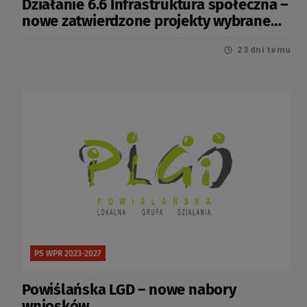
Działanie 6.6 Infrastruktura społeczna –
nowe zatwierdzone projekty wybrane
przez LGD
23 dni temu
PS WPR 2023-2027
Powiślańska LGD – nowe nabory
wniosków