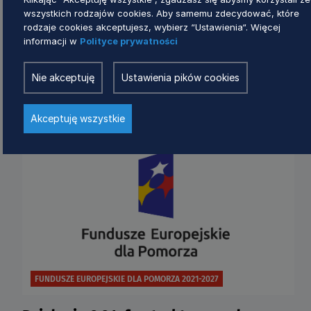
wszystkich rodzajów cookies. Aby samemu zdecydować, które
Nowa instrukcja wypełniania WOP dla
rodzaje cookies akceptujesz, wybierz “Ustawienia“. Więcej
I.13.1 Leader – Wdrażanie RLKS
informacji w
Polityce prywatności
20 dni temu
Nie akceptuję
Ustawienia pików cookies
Akceptuję wszystkie
FUNDUSZE EUROPEJSKIE DLA POMORZA 2021-2027