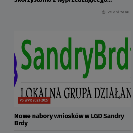
finansowania
25 dni temu
PS WPR 2023-2027
Nowe nabory wniosków w LGD Sandry
Brdy