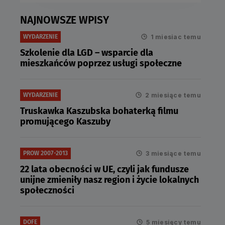
NAJNOWSZE WPISY
1 miesiac temu
WYDARZENIE
Szkolenie dla LGD – wsparcie dla
mieszkańców poprzez usługi społeczne
2 miesiące temu
WYDARZENIE
Truskawka Kaszubska bohaterką filmu
promującego Kaszuby
3 miesiące temu
PROW 2007-2013
22 lata obecności w UE, czyli jak fundusze
unijne zmieniły nasz region i życie lokalnych
społeczności
5 miesięcy temu
DOFE