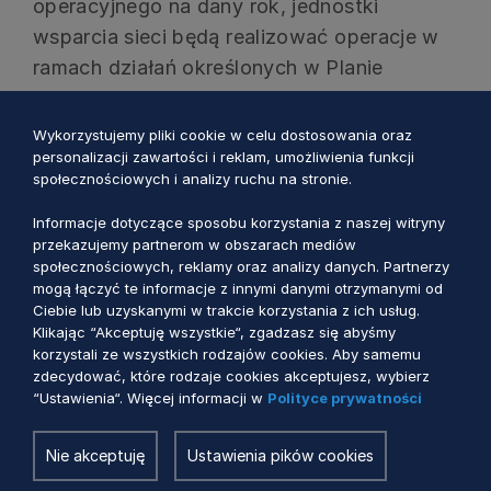
operacyjnego na dany rok, jednostki
wsparcia sieci będą realizować operacje w
ramach działań określonych w Planie
działania KSOW+.
Wykorzystujemy pliki cookie w celu dostosowania oraz
personalizacji zawartości i reklam, umożliwienia funkcji
społecznościowych i analizy ruchu na stronie.
Zostań Partnerem KSOW+
KLIKNIJ by
Informacje dotyczące sposobu korzystania z naszej witryny
przekazujemy partnerom w obszarach mediów
wypełnić formularz zgłoszeniowy
społecznościowych, reklamy oraz analizy danych. Partnerzy
mogą łączyć te informacje z innymi danymi otrzymanymi od
Ciebie lub uzyskanymi w trakcie korzystania z ich usług.
Klikając “Akceptuję wszystkie“, zgadzasz się abyśmy
korzystali ze wszystkich rodzajów cookies. Aby samemu
zdecydować, które rodzaje cookies akceptujesz, wybierz
“Ustawienia“. Więcej informacji w
Polityce prywatności
Do pobrania
Nie akceptuję
Ustawienia pików cookies