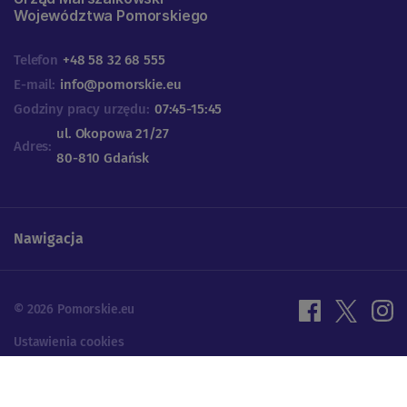
Województwa Pomorskiego
Telefon
+48 58 32 68 555
E-mail:
info@pomorskie.eu
Godziny pracy urzędu:
07:45-15:45
ul. Okopowa 21/27
Adres:
80-810 Gdańsk
Nawigacja
© 2026 Pomorskie.eu
Ustawienia cookies
Polityka prywatności