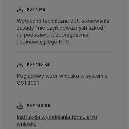
.PDF 1 MB
Wytyczne techniczne dot. stosowania
zasady "nie czyń poważnysh szkód"
na podstawie rozporządzenia
ustanawiającego KPO
.PDF 185 KB
Poglądowy wzór wniosku w systemie
CST2021
.PDF 160 KB
Instrukcja wypełniania formularzu
wniosku