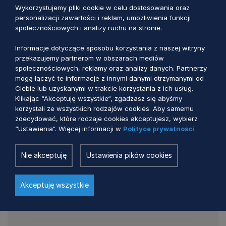
Wykorzystujemy pliki cookie w celu dostosowania oraz
personalizacji zawartości i reklam, umożliwienia funkcji
Załącznik nr 10 do Regulaminu - Wzór
społecznościowych i analizy ruchu na stronie.
oświadczenia o wycofaniu wniosku
Informacje dotyczące sposobu korzystania z naszej witryny
przekazujemy partnerom w obszarach mediów
społecznościowych, reklamy oraz analizy danych. Partnerzy
.DOCX 449 KB
mogą łączyć te informacje z innymi danymi otrzymanymi od
Ciebie lub uzyskanymi w trakcie korzystania z ich usług.
Załącznik nr 11 do Regulaminu - WZÓR
Klikając “Akceptuję wszystkie“, zgadzasz się abyśmy
UMOWY
korzystali ze wszystkich rodzajów cookies. Aby samemu
zdecydować, które rodzaje cookies akceptujesz, wybierz
“Ustawienia“. Więcej informacji w
Polityce prywatności
.DOCX 16 KB
Nie akceptuję
Ustawienia pików cookies
Załącznik nr 1 do wzoru umowy -
Wykaz działek ewidencyjnych dla
Akceptuję wszystkie
przedsięwzięcia trwale związanego z
nieruchomością